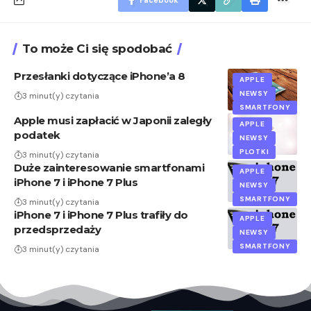
To może Ci się spodobać
Przesłanki dotyczące iPhone’a 8
APPLE
NEWSY
3 minut(y) czytania
SMARTFONY
Apple musi zapłacić w Japonii zaległy
APPLE
podatek
NEWSY
PLOTKI
3 minut(y) czytania
Duże zainteresowanie smartfonami
APPLE
iPhone 7 i iPhone 7 Plus
NEWSY
SMARTFONY
3 minut(y) czytania
iPhone 7 i iPhone 7 Plus trafiły do
APPLE
przedsprzedaży
NEWSY
SMARTFONY
3 minut(y) czytania