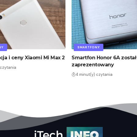
NY
SMARTFONY
cja i ceny Xiaomi Mi Max 2
Smartfon Honor 6A został
zaprezentowany
 czytania
4 minut(y) czytania