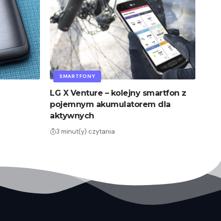
SMARTFONY
LG X Venture – kolejny smartfon z
pojemnym akumulatorem dla
aktywnych
3 minut(y) czytania