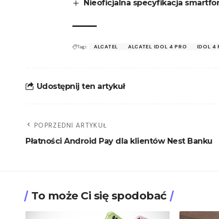
Nieoficjalna specyfikacja smartfo
Tagi:
ALCATEL
ALCATEL IDOL 4 PRO
IDOL 4
Udostępnij ten artykuł
POPRZEDNI ARTYKUŁ
Płatności Android Pay dla klientów Nest Banku
To może Ci się spodobać