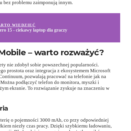
onu bez problemu zaimponują innym.
ARTO WIEDZIEĆ
ro 15 - ciekawy laptop dla graczy
obile – warto rozważyć?
ety nie zdobył sobie powszechnej popularności.
go prostota oraz integracja z ekosystemem Microsoft
Continuum, pozwalają pracować na telefonie jak na
 Można podłączyć telefon do monitora, myszki i
użym ekranie. To rozwiązanie zyskuje na znaczeniu w
ria
aterię o pojemności 3000 mAh, co przy odpowiedniej
ałkiem niezły czas pracy. Dzięki szybkiemu ładowaniu,