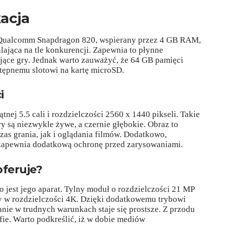
acja
r Qualcomm Snapdragon 820, wspierany przez 4 GB RAM,
lająca na tle konkurencji. Zapewnia to płynne
jące gry. Jednak warto zauważyć, że 64 GB pamięci
tępnemu slotowi na kartę microSD.
i
ej 5.5 cali i rozdzielczości 2560 x 1440 pikseli. Takie
y są niezwykle żywe, a czernie głębokie. Obraz to
as grania, jak i oglądania filmów. Dodatkowo,
5 zapewnia dodatkową ochronę przed zarysowaniami.
oferuje?
o jest jego aparat. Tylny moduł o rozdzielczości 21 MP
my w rozdzielczości 4K. Dzięki dodatkowemu trybowi
nie w trudnych warunkach staje się prostsze. Z przodu
fie. Warto podkreślić, iż w dobie mediów