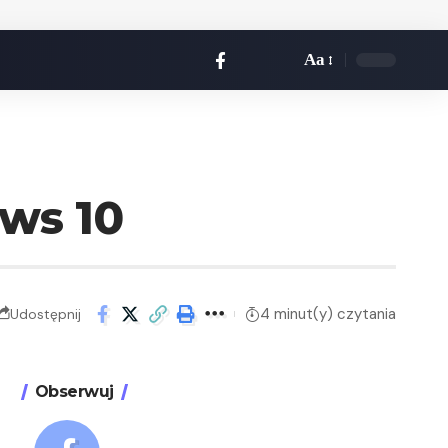
Aa
ows 10
4 minut(y) czytania
Udostępnij
Obserwuj