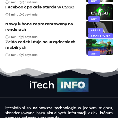
GRY
3 minut(y) czytania
Facebook pokaże starcia w CS:GO
3 minut(y) czytania
GRY
Nowy iPhone zaprezentowany na
renderach
APPLE
SMARTFONY
3 minut(y) czytania
Zelda zadebiutuje na urządzeniach
mobilnych
GRY
3 minut(y) czytania
Itechinfo.pl to
najnowsze technologie
w jednym miejscu,
skondensowana baza aktualnych informacji, dzięki którym
poznasz najważniejsze trendy.