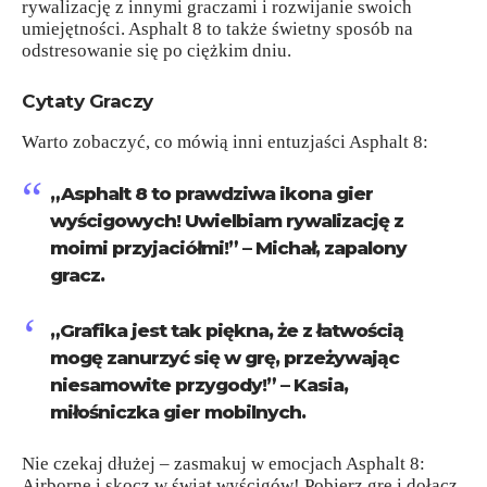
rywalizację z innymi graczami i rozwijanie swoich
umiejętności. Asphalt 8 to także świetny sposób na
odstresowanie się po ciężkim dniu.
Cytaty Graczy
Warto zobaczyć, co mówią inni entuzjaści Asphalt 8:
„Asphalt 8 to prawdziwa ikona gier
wyścigowych! Uwielbiam rywalizację z
moimi przyjaciółmi!” – Michał, zapalony
gracz.
„Grafika jest tak piękna, że z łatwością
mogę zanurzyć się w grę, przeżywając
niesamowite przygody!” – Kasia,
miłośniczka gier mobilnych.
Nie czekaj dłużej – zasmakuj w emocjach Asphalt 8:
Airborne i skocz w świat wyścigów! Pobierz grę i dołącz