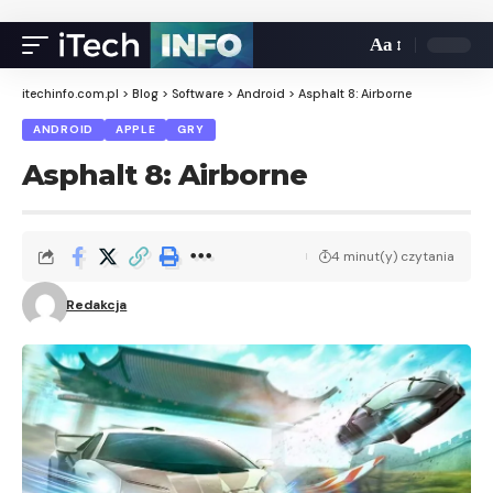
Aa
itechinfo.com.pl
>
Blog
>
Software
>
Android
>
Asphalt 8: Airborne
ANDROID
APPLE
GRY
Asphalt 8: Airborne
4 minut(y) czytania
Redakcja