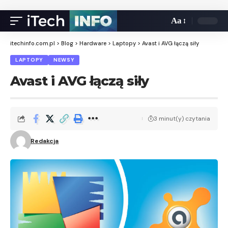
Aa
itechinfo.com.pl
>
Blog
>
Hardware
>
Laptopy
>
Avast i AVG łączą siły
LAPTOPY
NEWSY
Avast i AVG łączą siły
3 minut(y) czytania
Redakcja