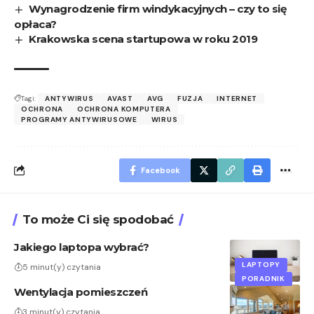
Wynagrodzenie firm windykacyjnych – czy to się
opłaca?
Krakowska scena startupowa w roku 2019
Tagi:
ANTYWIRUS
AVAST
AVG
FUZJA
INTERNET
OCHRONA
OCHRONA KOMPUTERA
PROGRAMY ANTYWIRUSOWE
WIRUS
Facebook
To może Ci się spodobać
Jakiego laptopa wybrać?
LAPTOPY
5 minut(y) czytania
PORADNIK
Wentylacja pomieszczeń
3 minut(y) czytania