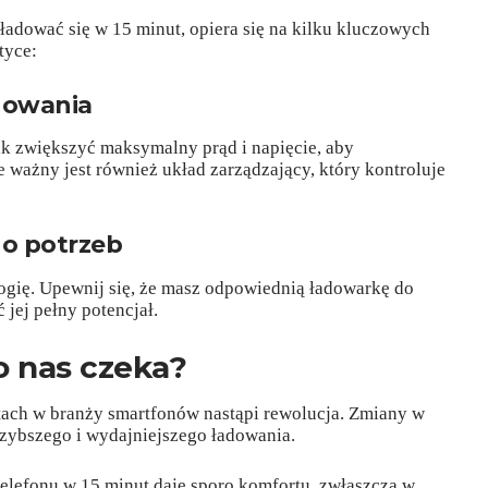
naładować się w 15 minut, opiera się na kilku kluczowych
tyce:
dowania
ak zwiększyć maksymalny prąd i napięcie, aby
 ważny jest również układ zarządzający, który kontroluje
o potrzeb
ogię. Upewnij się, że masz odpowiednią ładowarkę do
 jej pełny potencjał.
co nas czeka?
atach w branży smartfonów nastąpi rewolucja. Zmiany w
szybszego i wydajniejszego ładowania.
elefonu w 15 minut daje sporo komfortu, zwłaszcza w