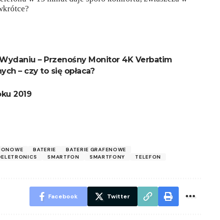
wkrótce?
Wydaniu – Przenośny Monitor 4K Verbatim
ch – czy to się opłaca?
oku 2019
-JONOWE
BATERIE
BATERIE GRAFENOWE
ELETRONICS
SMARTFON
SMARTFONY
TELEFON
Facebook
Twitter