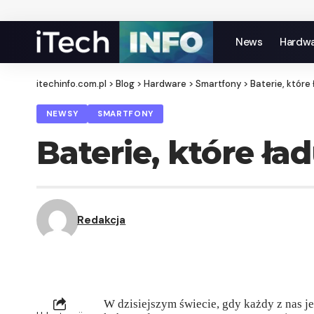
News
Hardw
itechinfo.com.pl
>
Blog
>
Hardware
>
Smartfony
>
Baterie, które 
NEWSY
SMARTFONY
Baterie, które ła
Redakcja
W dzisiejszym świecie, gdy każdy z nas j