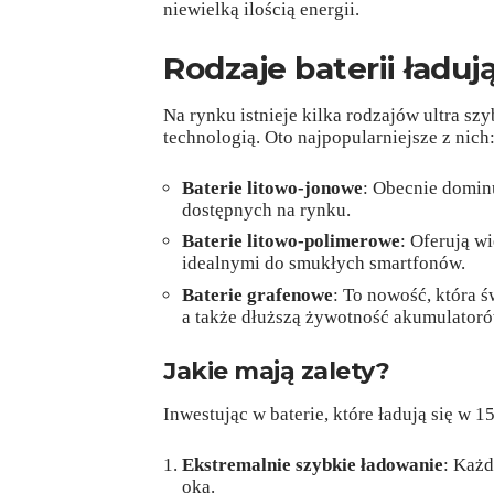
niewielką ilością energii.
Rodzaje baterii ładuj
Na rynku istnieje kilka rodzajów ultra szy
technologią. Oto najpopularniejsze z nich
Baterie litowo-jonowe
: Obecnie domin
dostępnych na rynku.
Baterie litowo-polimerowe
: Oferują w
idealnymi do smukłych smartfonów.
Baterie grafenowe
: To nowość, która ś
a także dłuższą żywotność akumulatoró
Jakie mają zalety?
Inwestując w baterie, które ładują się w 1
Ekstremalnie szybkie ładowanie
: Każ
oka.