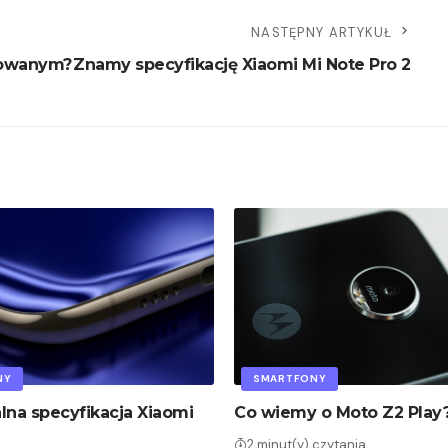
NASTĘPNY ARTYKUŁ
towanym?
Znamy specyfikację Xiaomi Mi Note Pro 2
NY
SMARTFONY
alna specyfikacja Xiaomi
Co wiemy o Moto Z2 Play
2 minut(y) czytania