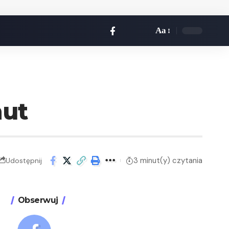
Aa
nut
3 minut(y) czytania
Udostępnij
Obserwuj