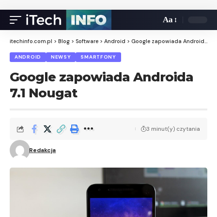
Aa
itechinfo.com.pl
>
Blog
>
Software
>
Android
>
Google zapowiada Androida 7.1 Nougat
ANDROID
NEWSY
SMARTFONY
Google zapowiada Androida
7.1 Nougat
3 minut(y) czytania
Redakcja