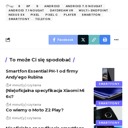
Tagi:
6
6P
9
ANDROID
ANDROID 7.0 NOUGAT
ANDROID 7.1 NOUGAT
DAYDREAM VR
MULTI-ENDPOINT
NEXUS 5X
PIXEL
PIXEL C
PLAYER
SMARTFON
SMARTFONY
TELEFON
Facebook
To może Ci się spodobać
Smartfon Essential PH-1 od firmy
Andy’ego Rubina
SMARTFONY
4 minut(y) czytania
(Nie)oficjalna specyfikacja Xiaomi Mi
6c?
SMARTFONY
4 minut(y) czytania
Co wiemy o Moto Z2 Play?
2 minut(y) czytania
SMARTFONY