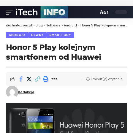
Aa
itechinfo.com.pl
>
Blog
>
Software
>
Android
>
Honor 5 Play kolejnym smartfonem od Huawei
ANDROID
NEWSY
SMARTFONY
Honor 5 Play kolejnym
smartfonem od Huawei
3 minut(y) czytania
Redakcja