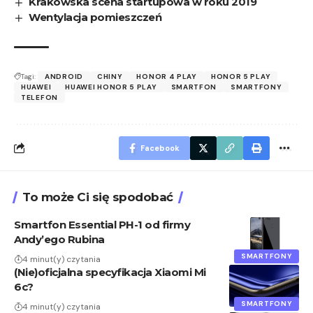
Krakowska scena startupowa w roku 2019
Wentylacja pomieszczeń
Tagi:
ANDROID
CHINY
HONOR 4 PLAY
HONOR 5 PLAY
HUAWEI
HUAWEI HONOR 5 PLAY
SMARTFON
SMARTFONY
TELEFON
Facebook
To może Ci się spodobać
Smartfon Essential PH-1 od firmy
Andy’ego Rubina
SMARTFONY
4 minut(y) czytania
(Nie)oficjalna specyfikacja Xiaomi Mi
6c?
SMARTFONY
4 minut(y) czytania