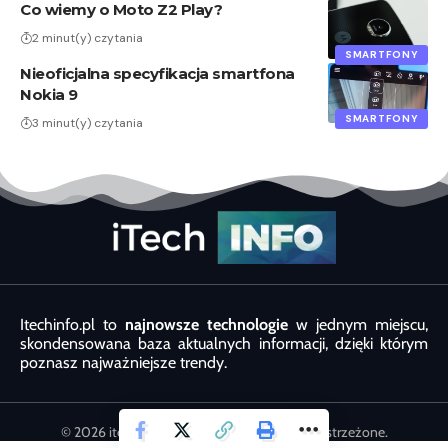
Co wiemy o Moto Z2 Play?
2 minut(y) czytania
SMARTFONY
Nieoficjalna specyfikacja smartfona
Nokia 9
SMARTFONY
3 minut(y) czytania
Itechinfo.pl to
najnowsze technologie
w jednym miejscu,
skondensowana baza aktualnych informacji, dzięki którym
poznasz najważniejsze trendy.
© 2026 itechinfo.com.pl. Wszystkie prawa zastrzeżone.