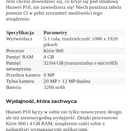
Jeśli chcesz dowiedzieć się, co kryje się pod obudową
Huawei P10, nie zawiedziesz się! Niech poniższa tabela
pomoże Ci w pełni zrozumieć możliwości tego
urządzenia:
Specyfikacja
Parametry
Wyświetlacz
5.1 cala, rozdzielczość 1080 x 1920
pikseli
Procesor
Kirin 960
Pamięć RAM
4 GB
Pamięć
32/64 GB (rozszerzalna o microSD)
wewnętrzna
Przednia kamera
8 MP
Tylna kamera
20 MP + 12 MP dualna
Bateria
3200 mAh
Wydajność, która zachwyca
Huawei P10 łączy w sobie nie tylko nowoczesny design,
ale też niewiarygodną wydajność. Dzięki procesorowi
Kirin 960 i 4 GB RAM, urządzenie radzi sobie z
najbardziej wymagającymi aplikacjami.