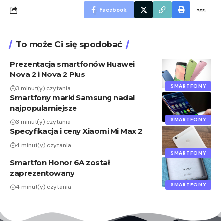
Facebook
To może Ci się spodobać
Prezentacja smartfonów Huawei
Nova 2 i Nova 2 Plus
SMARTFONY
3 minut(y) czytania
Smartfony marki Samsung nadal
najpopularniejsze
SMARTFONY
3 minut(y) czytania
Specyfikacja i ceny Xiaomi Mi Max 2
4 minut(y) czytania
SMARTFONY
Smartfon Honor 6A został
zaprezentowany
SMARTFONY
4 minut(y) czytania