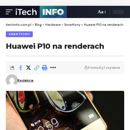
Aa
itechinfo.com.pl
>
Blog
>
Hardware
>
Smartfony
>
Huawei P10 na renderach
SMARTFONY
Huawei P10 na renderach
3 minut(y) czytania
Redakcja