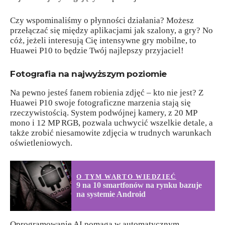
Czy wspominaliśmy o płynności działania? Możesz
przełączać się między aplikacjami jak szalony, a gry? No
cóż, jeżeli interesują Cię intensywne gry mobilne, to
Huawei P10 to będzie Twój najlepszy przyjaciel!
Fotografia na najwyższym poziomie
Na pewno jesteś fanem robienia zdjęć – kto nie jest? Z
Huawei P10 swoje fotograficzne marzenia stają się
rzeczywistością. System podwójnej kamery, z 20 MP
mono i 12 MP RGB, pozwala uchwycić wszelkie detale, a
także zrobić niesamowite zdjęcia w trudnych warunkach
oświetleniowych.
O TYM WARTO WIEDZIEĆ
9 na 10 smartfonów na rynku bazuje
na systemie Android
Oprogramowanie AI pomaga w automatycznym