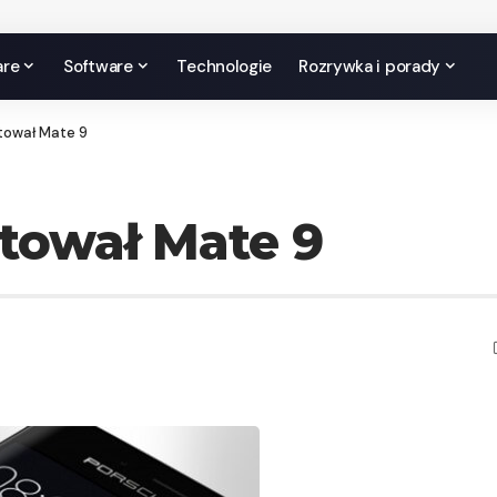
are
Software
Technologie
Rozrywka i porady
tował Mate 9
tował Mate 9