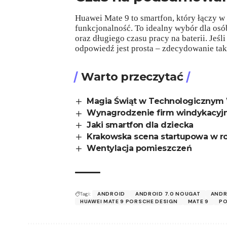
Huawei Mate 9 to smartfon, który łączy w
funkcjonalność. To idealny wybór dla osób
oraz długiego czasu pracy na baterii. Jeśl
odpowiedź jest prosta – zdecydowanie tak
Warto przeczytać
Magia Świąt w Technologicznym 
Wynagrodzenie firm windykacyjny
Jaki smartfon dla dziecka
Krakowska scena startupowa w r
Wentylacja pomieszczeń
Tagi:
ANDROID
ANDROID 7.0 NOUGAT
ANDR
HUAWEI MATE 9 PORSCHE DESIGN
MATE 9
PO