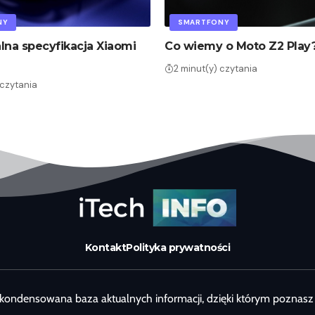
NY
SMARTFONY
alna specyfikacja Xiaomi
Co wiemy o Moto Z2 Play
2 minut(y) czytania
 czytania
Kontakt
Polityka prywatności
kondensowana baza aktualnych informacji, dzięki którym poznasz 