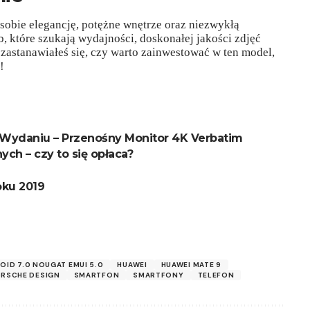
 sobie elegancję, potężne wnętrze oraz niezwykłą
, które szukają wydajności, doskonałej jakości zdjęć
i zastanawiałeś się, czy warto zainwestować w ten model,
!
Wydaniu – Przenośny Monitor 4K Verbatim
ch – czy to się opłaca?
oku 2019
OID 7.0 NOUGAT EMUI 5.0
HUAWEI
HUAWEI MATE 9
RSCHE DESIGN
SMARTFON
SMARTFONY
TELEFON