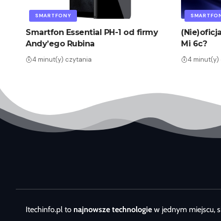
SMARTFONY
SMARTFO
Smartfon Essential PH-1 od firmy
(Nie)oficj
Andy’ego Rubina
Mi 6c?
4 minut(y) czytania
4 minut(y)
Itechinfo.pl to
najnowsze technologie
w jednym miejscu, s