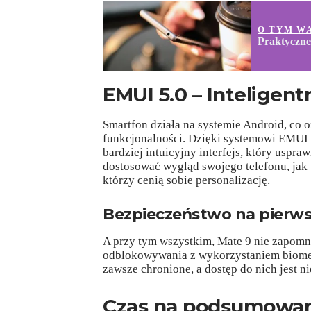
O TYM W
Praktyczne
EMUI 5.0 – Inteligent
Smartfon działa na systemie Android, co o
funkcjonalności. Dzięki systemowi EMUI
bardziej intuicyjny interfejs, który uspr
dostosować wygląd swojego telefonu, jak 
którzy cenią sobie personalizację.
Bezpieczeństwo na pierw
A przy tym wszystkim, Mate 9 nie zapomn
odblokowywania z wykorzystaniem biometri
zawsze chronione, a dostęp do nich jest n
Czas na podsumowan