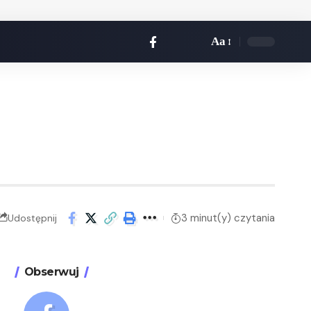
Aa
3 minut(y) czytania
Udostępnij
Obserwuj