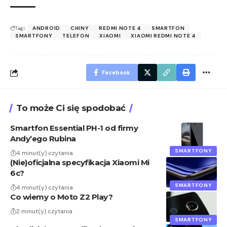
Tagi:
ANDROID
CHINY
REDMI NOTE 4
SMARTFON
SMARTFONY
TELEFON
XIAOMI
XIAOMI REDMI NOTE 4
Facebook
To może Ci się spodobać
Smartfon Essential PH-1 od firmy
Andy’ego Rubina
SMARTFONY
4 minut(y) czytania
(Nie)oficjalna specyfikacja Xiaomi Mi
6c?
SMARTFONY
4 minut(y) czytania
Co wiemy o Moto Z2 Play?
2 minut(y) czytania
SMARTFONY