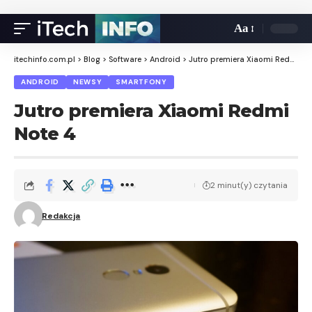
Aa
itechinfo.com.pl
>
Blog
>
Software
>
Android
>
Jutro premiera Xiaomi Redmi Note 4
ANDROID
NEWSY
SMARTFONY
Jutro premiera Xiaomi Redmi
Note 4
2 minut(y) czytania
Redakcja