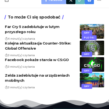
To może Ci się spodobać
Far Cry 5 zadebiutuje w lutym
przyszłego roku
GRY
PLOTKI
4 minut(y) czytania
Kolejna aktualizacja Counter-Strike:
Global Offensive
GRY
3 minut(y) czytania
Facebook pokaże starcia w CS:GO
3 minut(y) czytania
GRY
Zelda zadebiutuje na urządzeniach
mobilnych
GRY
3 minut(y) czytania