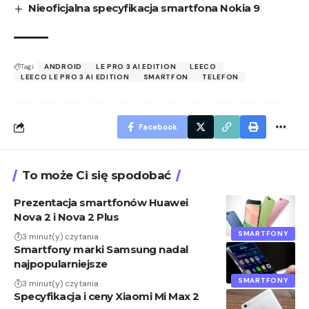
Nieoficjalna specyfikacja smartfona Nokia 9
Tagi:
ANDROID
LE PRO 3 AI EDITION
LEECO
LEECO LE PRO 3 AI EDITION
SMARTFON
TELEFON
Facebook
To może Ci się spodobać
Prezentacja smartfonów Huawei
Nova 2 i Nova 2 Plus
SMARTFONY
3 minut(y) czytania
Smartfony marki Samsung nadal
najpopularniejsze
SMARTFONY
3 minut(y) czytania
Specyfikacja i ceny Xiaomi Mi Max 2