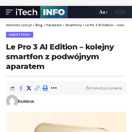
Aa
itechinfo.com.pl
>
Blog
>
Hardware
>
Smartfony
>
Le Pro 3 AI Edition – kolejny smartfon z podwójnym aparatem
SMARTFONY
Le Pro 3 AI Edition – kolejny
smartfon z podwójnym
aparatem
3 minut(y) czytania
Redakcja