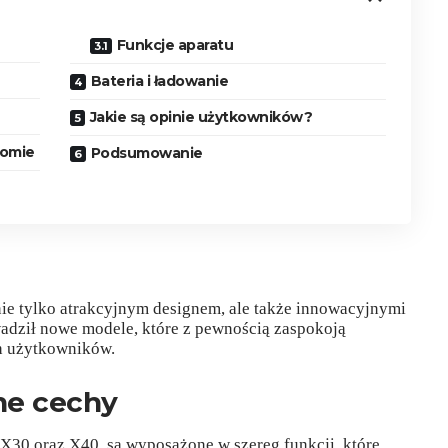
Funkcje aparatu
Bateria i ładowanie
Jakie są opinie użytkowników?
iomie
Podsumowanie
nie tylko atrakcyjnym designem, ale także innowacyjnymi
dził nowe modele, które z pewnością zaspokoją
h użytkowników.
lne cechy
 X30 oraz X40, są wyposażone w szereg funkcji, które