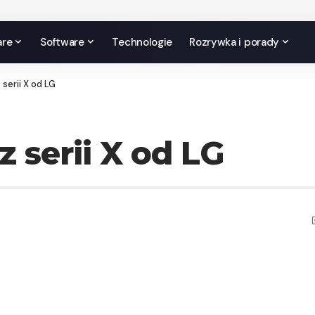
are
Software
Technologie
Rozrywka i porady
serii X od LG
 serii X od LG