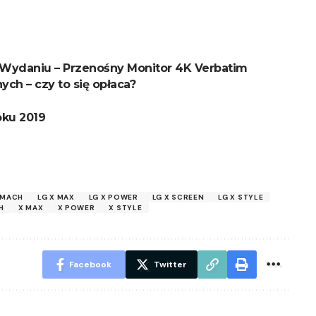
Wydaniu – Przenośny Monitor 4K Verbatim
ch – czy to się opłaca?
oku 2019
 MACH
LG X MAX
LG X POWER
LG X SCREEN
LG X STYLE
H
X MAX
X POWER
X STYLE
Facebook
Twitter