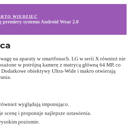
ARTO WIEDZIEĆ
 premiery systemu Android Wear 2.0
yca
agę na aparaty w smartfonach. LG w serii X również nie
osażone w potrójną kamerę z matrycą główną 64 MP, co
. Dodatkowe obiektywy Ultra-Wide i makro otwierają
ania.
 również wyglądają imponująco.
je scenę i proponuje najlepsze ustawienia.
wysokim poziomie.