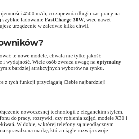
pojemności 4500 mAh, co zapewnia długi czas pracy na
ą szybkie ładowanie
FastCharge 30W
, więc nawet
jesz urządzenie w zaledwie kilka chwil.
tkowników?
tować te nowe modele, chwalą nie tylko jakość
ne i wydajność. Wiele osób zwraca uwagę na
optymalny
dnym z bardziej atrakcyjnych wyborów na rynku.
e z tych funkcji przyciągają Ciebie najbardziej!
połączenie nowoczesnej technologii z eleganckim stylem.
efonu do pracy, rozrywki, czy robienia zdjęć, modele X30 i
kiwań. W dobie, w której telefony są nieodłącznym
na sprawdzoną markę, która ciągle rozwija swoje