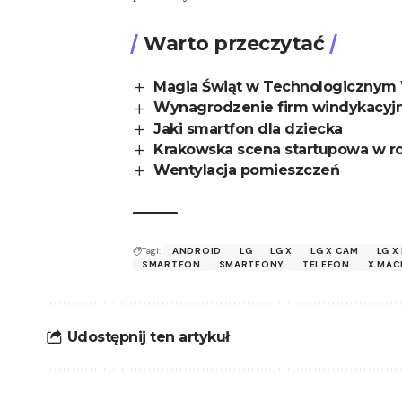
Warto przeczytać
Magia Świąt w Technologicznym 
Wynagrodzenie firm windykacyjny
Jaki smartfon dla dziecka
Krakowska scena startupowa w r
Wentylacja pomieszczeń
Tagi:
ANDROID
LG
LG X
LG X CAM
LG X
SMARTFON
SMARTFONY
TELEFON
X MAC
Udostępnij ten artykuł