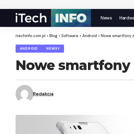
News
Hardw
itechinfo.com.pl
>
Blog
>
Software
>
Android
>
Nowe smartfony z 
ANDROID
NEWSY
Nowe smartfony z
Redakcja