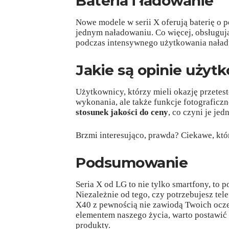
Bateria i ładowanie
Nowe modele w serii X oferują baterię o 
jednym naładowaniu. Co więcej, obsługuj
podczas intensywnego użytkowania naładu
Jakie są opinie uży
Użytkownicy, którzy mieli okazję przetes
wykonania, ale także funkcje fotograficz
stosunek jakości do ceny
, co czyni je je
Brzmi interesująco, prawda? Ciekawe, któr
Podsumowanie
Seria X od LG to nie tylko smartfony, to 
Niezależnie od tego, czy potrzebujesz tel
X40 z pewnością nie zawiodą Twoich ocze
elementem naszego życia, warto postawić 
produkty.