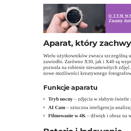
O TYM W
Znamy datę
Aparat, który zachw
Wielu użytkowników zwraca szczególną uw
zawiodło. Zarówno X30, jak i X40 są wyp
pozwala na robienie niesamowitych zdjęć
nowe możliwości kreatywnego fotografow
Funkcje aparatu
Tryb nocny
– zdjęcia w słabym świetle
AI Cam
– sztuczna inteligencja analizu
Filmowanie w 4K
– dźwięk i obraz na 