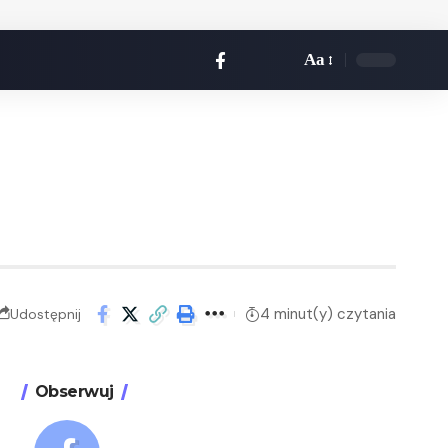
Aa
4 minut(y) czytania
Udostępnij
Obserwuj