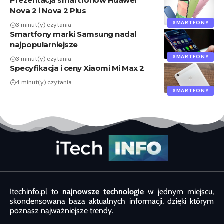
Prezentacja smartfonów Huawei
Nova 2 i Nova 2 Plus
SMARTFONY
3 minut(y) czytania
Smartfony marki Samsung nadal
najpopularniejsze
SMARTFONY
3 minut(y) czytania
Specyfikacja i ceny Xiaomi Mi Max 2
4 minut(y) czytania
SMARTFONY
Itechinfo.pl to
najnowsze technologie
w jednym miejscu,
skondensowana baza aktualnych informacji, dzięki którym
poznasz najważniejsze trendy.