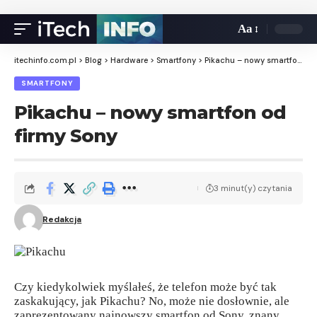
Aa
itechinfo.com.pl
>
Blog
>
Hardware
>
Smartfony
>
Pikachu – nowy smartfon od firmy Sony
SMARTFONY
Pikachu – nowy smartfon od
firmy Sony
3 minut(y) czytania
Redakcja
Czy kiedykolwiek myślałeś, że telefon może być tak
zaskakujący, jak Pikachu? No, może nie dosłownie, ale
zaprezentowany najnowszy smartfon od Sony, znany