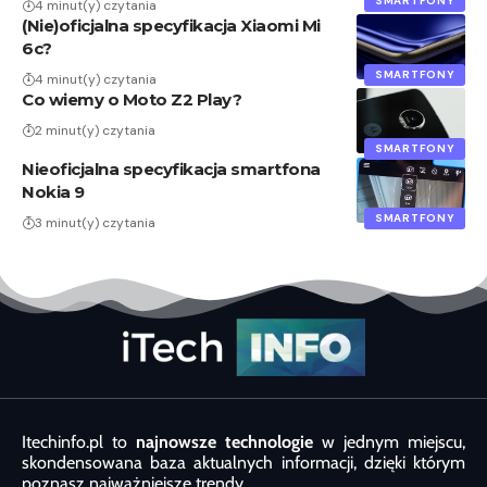
SMARTFONY
4 minut(y) czytania
(Nie)oficjalna specyfikacja Xiaomi Mi
6c?
SMARTFONY
4 minut(y) czytania
Co wiemy o Moto Z2 Play?
2 minut(y) czytania
SMARTFONY
Nieoficjalna specyfikacja smartfona
Nokia 9
SMARTFONY
3 minut(y) czytania
Itechinfo.pl to
najnowsze technologie
w jednym miejscu,
skondensowana baza aktualnych informacji, dzięki którym
poznasz najważniejsze trendy.