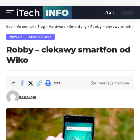
Aa
itechinfo.com.pl
>
Blog
>
Hardware
>
Smartfony
>
Robby – ciekawy smartfon od Wiko
NEWSY
SMARTFONY
Robby – ciekawy smartfon od
Wiko
4 minut(y) czytania
Redakcja