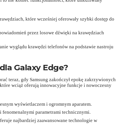
 to nie koniec funkcjonalności, które umożliwiały
rawędziach, które wcześniej oferowały szybki dostęp do
 powiadomień przez losowe dźwięki na krawędziach
wanie wyglądu krawędzi telefonów na podstawie nastroju
 dla Galaxy Edge?
ybrać teraz, gdy Samsung zakończył epokę zakrzywionych
, które wciąż oferują innowacyjne funkcje i nowoczesny
esnym wyświetlaczem i ogromnym aparatem.
 i fenomenalnymi parametrami technicznymi.
oferuje najbardziej zaawansowane technologie w