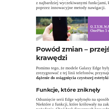
z najbardziej wyczekiwanymi funkcjami, k
poprzez innowacyjne metody nawigacji.
O TYM W
OnePlus 5 o
Powód zmian – przej
krawędzi
Pomimo tego, że modele Galaxy Edge był
zrezygnować z tej linii telefonów, przyn
dążenie do osiągnięcia czystszej estetyki
Funkcje, które zniknęły
Odsunięcie serii Edge wpłynęło na sposób
Niektóre z funkcji, które królowały na z