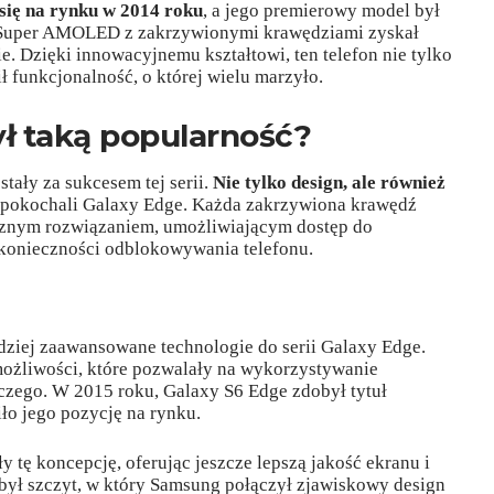
się na rynku w 2014 roku
, a jego premierowy model był
 Super AMOLED z zakrzywionymi krawędziami zyskał
e. Dzięki innowacyjnemu kształtowi, ten telefon nie tylko
ł funkcjonalność, o której wielu marzyło.
ł taką popularność?
tały za sukcesem tej serii.
Nie tylko design, ale również
 pokochali Galaxy Edge. Każda zakrzywiona krawędź
tycznym rozwiązaniem, umożliwiającym dostęp do
 konieczności odblokowywania telefonu.
dziej zaawansowane technologie do serii Galaxy Edge.
ożliwości, które pozwalały na wykorzystywanie
zego. W 2015 roku, Galaxy S6 Edge zdobył tytuł
ło jego pozycję na rynku.
 tę koncepcję, oferując jeszcze lepszą jakość ekranu i
 był szczyt, w który Samsung połączył zjawiskowy design