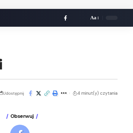
Aa
i
4 minut(y) czytania
Udostępnij
Obserwuj