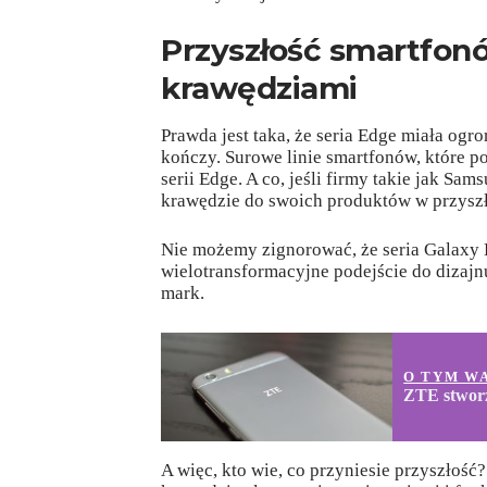
Przyszłość smartfon
krawędziami
Prawda jest taka, że seria Edge miała ogr
kończy. Surowe linie smartfonów, które p
serii Edge. A co, jeśli firmy takie jak 
krawędzie do swoich produktów w przysz
Nie możemy zignorować, że seria Galaxy
wielotransformacyjne podejście do dizajn
mark.
O TYM W
ZTE stwor
A więc, kto wie, co przyniesie przyszłoś