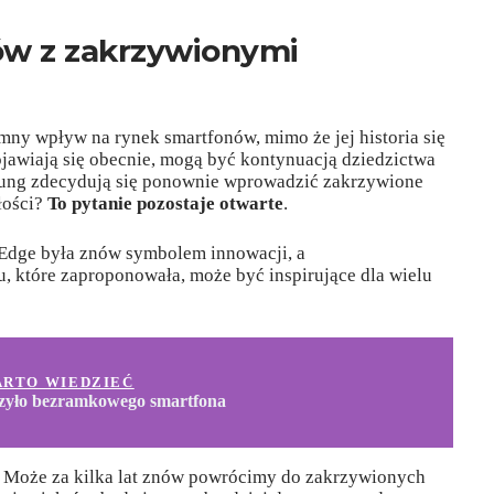
ów z zakrzywionymi
omny wpływ na rynek smartfonów, mimo że jej historia się
ojawiają się obecnie, mogą być kontynuacją dziedzictwa
Samsung zdecydują się ponownie wprowadzić zakrzywione
łości?
To pytanie pozostaje otwarte
.
 Edge była znów symbolem innowacji, a
u, które zaproponowała, może być inspirujące dla wielu
ARTO WIEDZIEĆ
zyło bezramkowego smartfona
ć? Może za kilka lat znów powrócimy do zakrzywionych