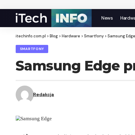
News
Hardw
itechinfo.com.pl
>
Blog
>
Hardware
>
Smartfony
>
Samsung Edge 
SMARTFONY
Samsung Edge prz
Redakcja