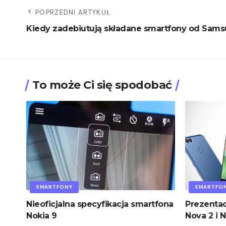
POPRZEDNI ARTYKUŁ
Kiedy zadebiutują składane smartfony od Sam
To może Ci się spodobać
SMARTFONY
SMARTFO
Nieoficjalna specyfikacja smartfona
Prezenta
Nokia 9
Nova 2 i N