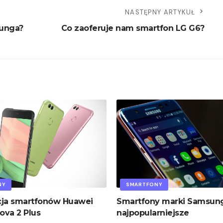
NASTĘPNY ARTYKUŁ
sunga?
Co zaoferuje nam smartfon LG G6?
NY
SMARTFONY
cja smartfonów Huawei
Smartfony marki Samsung
ova 2 Plus
najpopularniejsze