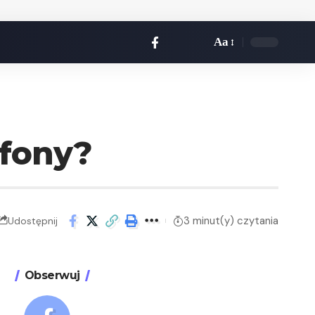
Aa
tfony?
3 minut(y) czytania
Udostępnij
Obserwuj