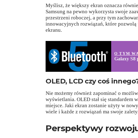
Myślisz, że większy ekran oznacza równi
Samsung na pewno wykorzysta swoje zaa
przestrzeni roboczej, a przy tym zachowa
innowacyjnych rozwiązań, które pozwolą
ekranu.
O TYM W
Galaxy S8 
OLED, LCD czy coś innego
Nie możemy również zapominać o możliwoś
wyświetlania. OLED stał się standardem 
miejsce. Jaki ekran zostanie użyty w no
wiele i każde z rozwiązań ma swoje zalety
Perspektywy rozwoj