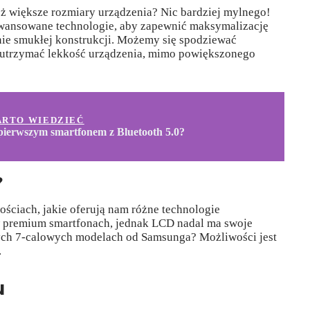
eż większe rozmiary urządzenia? Nic bardziej mylnego!
wansowane technologie, aby zapewnić maksymalizację
nie smukłej konstrukcji. Możemy się spodziewać
 utrzymać lekkość urządzenia, mimo powiększonego
ARTO WIEDZIEĆ
pierwszym smartfonem z Bluetooth 5.0?
?
ciach, jakie oferują nam różne technologie
w premium smartfonach, jednak LCD nadal ma swoje
wych 7-calowych modelach od Samsunga? Możliwości jest
.
u