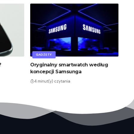
GADŻETY
?
Oryginalny smartwatch według
koncepcji Samsunga
4 minut(y) czytania