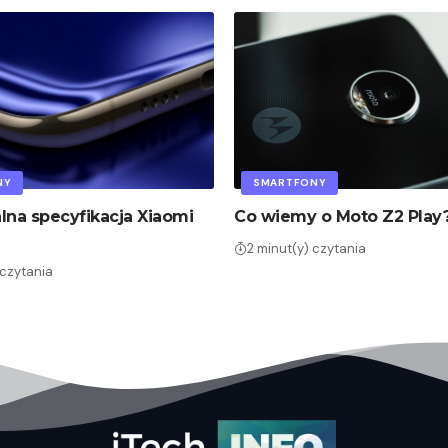
NY
SMARTFONY
alna specyfikacja Xiaomi
Co wiemy o Moto Z2 Play
2 minut(y) czytania
 czytania