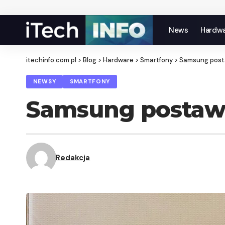
News
Hardw
itechinfo.com.pl
>
Blog
>
Hardware
>
Smartfony
>
Samsung post
NEWSY
SMARTFONY
Samsung postawi
Redakcja