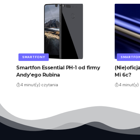
SMARTFONY
SMARTFO
Smartfon Essential PH-1 od firmy
(Nie)oficj
Andy’ego Rubina
Mi 6c?
4 minut(y) czytania
4 minut(y)