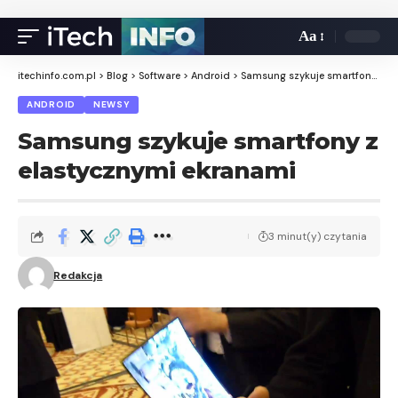
Aa
itechinfo.com.pl
>
Blog
>
Software
>
Android
>
Samsung szykuje smartfony z elastycznymi ekranami
ANDROID
NEWSY
Samsung szykuje smartfony z
elastycznymi ekranami
3 minut(y) czytania
Redakcja