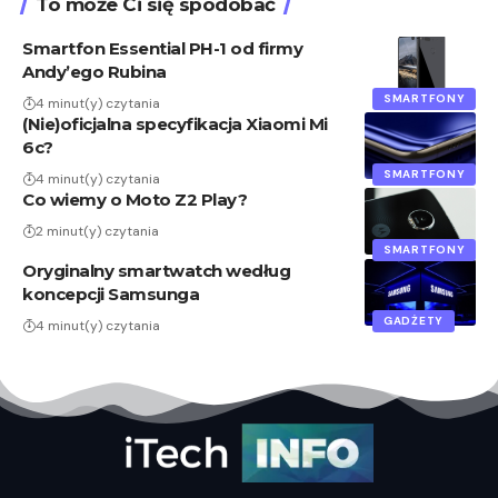
To może Ci się spodobać
Smartfon Essential PH-1 od firmy
Andy’ego Rubina
SMARTFONY
4 minut(y) czytania
(Nie)oficjalna specyfikacja Xiaomi Mi
6c?
SMARTFONY
4 minut(y) czytania
Co wiemy o Moto Z2 Play?
2 minut(y) czytania
SMARTFONY
Oryginalny smartwatch według
koncepcji Samsunga
GADŻETY
4 minut(y) czytania