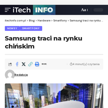
Aa
itechinfo.com.pl
>
Blog
>
Hardware
>
Smartfony
>
Samsung traci na rynku chińskim
NEWSY
SMARTFONY
Samsung traci na rynku
chińskim
4 minut(y) czytania
Redakcja