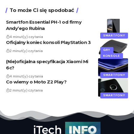
To może Ci się spodobać
Smartfon Essential PH-1 od firmy
Andy’ego Rubina
SMARTFONY
4 minut(y) czytania
Oficjalny koniec konsoli PlayStation 3
GRY
2 minut(y) czytania
KONSOLE
(Nie)oficjalna specyfikacja Xiaomi Mi
6c?
SMARTFONY
4 minut(y) czytania
Co wiemy o Moto Z2 Play?
2 minut(y) czytania
SMARTFONY