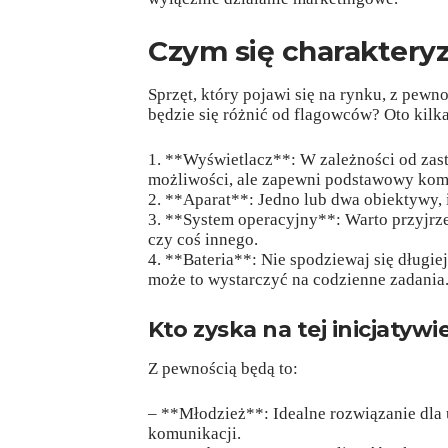
Czym się charaktery
Sprzęt, który pojawi się na rynku, z pew
będzie się różnić od flagowców? Oto kilk
1. **Wyświetlacz**: W zależności od zas
możliwości, ale zapewni podstawowy kom
2. **Aparat**: Jedno lub dwa obiektywy, i
3. **System operacyjny**: Warto przyjrzeć
czy coś innego.
4. **Bateria**: Nie spodziewaj się długi
może to wystarczyć na codzienne zadania
Kto zyska na tej inicjatywi
Z pewnością będą to:
– **Młodzież**: Idealne rozwiązanie dla 
komunikacji.