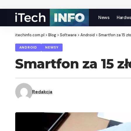
News
Hardw
itechinfo.com.pl
>
Blog
>
Software
>
Android
>
Smartfon za 15 zł
ANDROID
NEWSY
Smartfon za 15 z
Redakcja