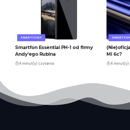
SMARTFONY
SMARTFO
Smartfon Essential PH-1 od firmy
(Nie)oficj
Andy’ego Rubina
Mi 6c?
4 minut(y) czytania
4 minut(y)