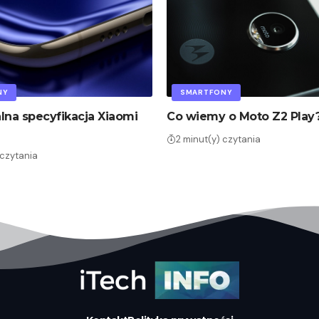
NY
SMARTFONY
alna specyfikacja Xiaomi
Co wiemy o Moto Z2 Play
2 minut(y) czytania
 czytania