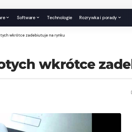
are
Software
Technologie
Rozrywka i porady
otych wkrótce zadebiutuje na rynku
łotych wkrótce zade