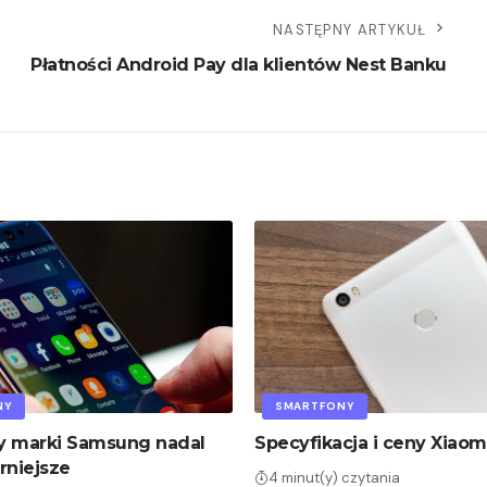
NASTĘPNY ARTYKUŁ
Płatności Android Pay dla klientów Nest Banku
NY
SMARTFONY
y marki Samsung nadal
Specyfikacja i ceny Xiaom
rniejsze
4 minut(y) czytania