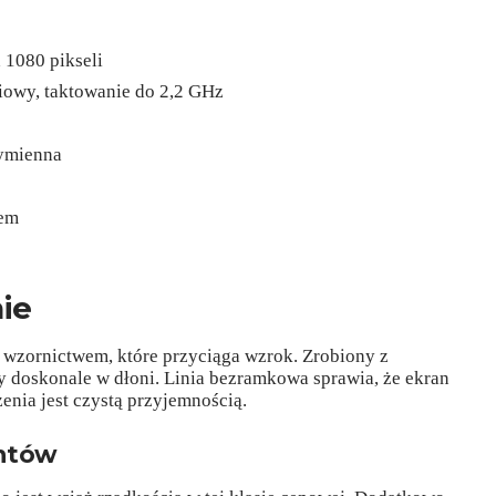
 1080 pikseli
iowy, taktowanie do 2,2 GHz
ymienna
iem
ie
wzornictwem, które przyciąga wzrok. Zrobiony z
ży doskonale w dłoni. Linia bezramkowa sprawia, że ekran
zenia jest czystą przyjemnością.
ntów