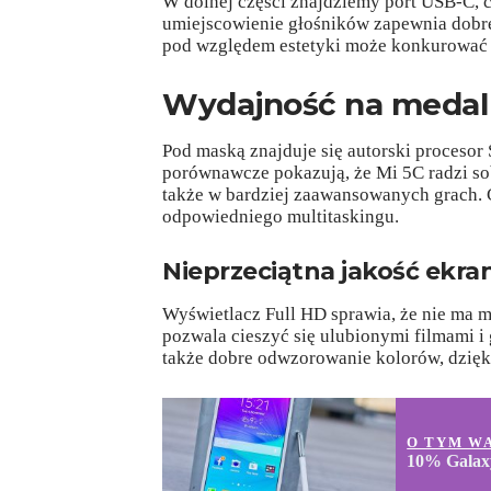
W dolnej części znajdziemy port USB-C, c
umiejscowienie głośników zapewnia dobr
pod względem estetyki może konkurować 
Wydajność na medal
Pod maską znajduje się autorski procesor 
porównawcze pokazują, że Mi 5C radzi sob
także w bardziej zaawansowanych grach.
odpowiedniego multitaskingu.
Nieprzeciątna jakość ekra
Wyświetlacz Full HD sprawia, że nie ma 
pozwala cieszyć się ulubionymi filmami i
także dobre odwzorowanie kolorów, dzięk
O TYM W
10% Galaxy