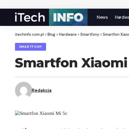
News
Hardw
itechinfo.com.pl
>
Blog
>
Hardware
>
Smartfony
>
Smartfon Xiao
SMARTFONY
Smartfon Xiaomi 
Redakcja