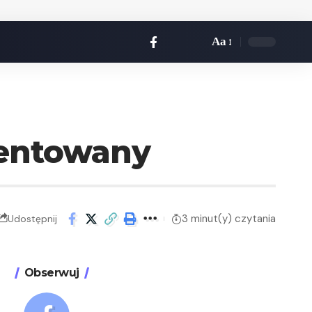
Aa
zentowany
3 minut(y) czytania
Udostępnij
Obserwuj