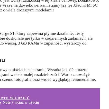
o jest wciąż rzadkością w tej klasie cenowej. Dodatkowo,
e wrażenia dźwiękowe. Pamiętajmy też, że Xiaomi Mi 5C
z o wiele droższymi modelami!
Surge S1, który zapewnia płynne działanie. Testy
ie doskonale nie tylko w codziennych zadaniach, ale
 Co więcej, 3 GB RAMu w zupełności wystarczy do
nu
mowy o pixelach na ekranie. Wysoka jakość obrazu
 grami w doskonałej rozdzielczości. Warto zauważyć
i czemu fotografia oraz wideo wyglądają fenomenalnie.
ARTO WIEDZIEĆ
 Note 7 wciąż w użyciu