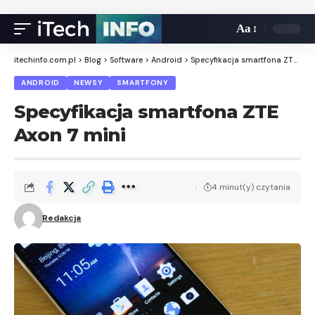
Aa
itechinfo.com.pl
>
Blog
>
Software
>
Android
>
Specyfikacja smartfona ZTE Axon 7 mini
ANDROID
NEWSY
SMARTFONY
Specyfikacja smartfona ZTE
Axon 7 mini
4 minut(y) czytania
Redakcja