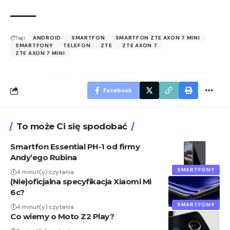
Tagi:
ANDROID
SMARTFON
SMARTFON ZTE AXON 7 MINI
SMARTFONY
TELEFON
ZTE
ZTE AXON 7
ZTE AXON 7 MINI
Facebook
To może Ci się spodobać
Smartfon Essential PH-1 od firmy
Andy’ego Rubina
SMARTFONY
4 minut(y) czytania
(Nie)oficjalna specyfikacja Xiaomi Mi
6c?
SMARTFONY
4 minut(y) czytania
Co wiemy o Moto Z2 Play?