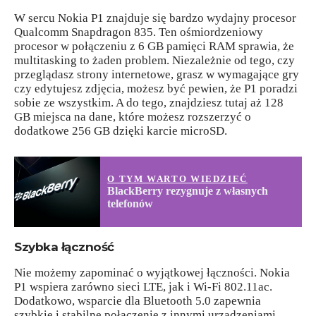
W sercu Nokia P1 znajduje się bardzo wydajny procesor
Qualcomm Snapdragon 835. Ten ośmiordzeniowy
procesor w połączeniu z 6 GB pamięci RAM sprawia, że
multitasking to żaden problem. Niezależnie od tego, czy
przeglądasz strony internetowe, grasz w wymagające gry
czy edytujesz zdjęcia, możesz być pewien, że P1 poradzi
sobie ze wszystkim. A do tego, znajdziesz tutaj aż 128
GB miejsca na dane, które możesz rozszerzyć o
dodatkowe 256 GB dzięki karcie microSD.
O TYM WARTO WIEDZIEĆ
BlackBerry rezygnuje z własnych
telefonów
Szybka łączność
Nie możemy zapominać o wyjątkowej łączności. Nokia
P1 wspiera zarówno sieci LTE, jak i Wi-Fi 802.11ac.
Dodatkowo, wsparcie dla Bluetooth 5.0 zapewnia
szybkie i stabilne połączenie z innymi urządzeniami.