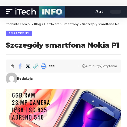
Aa
itechinfo.com.pl
>
Blog
>
Hardware
>
Smartfony
>
Szczegóły smartfona Nokia P1
SMARTFONY
Szczegóły smartfona Nokia P1
4 minut(y) czytania
Redakcja