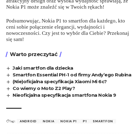
atrakcyjny design oraz wysoka wydajność sprawiają, że
Nokia P1 może znaleźć się w Twoich rękach!
Podsumowując, Nokia P1 to smartfon dla każdego, kto
ceni sobie połączenie elegancji, wydajności i
nowoczesności. Czy jest to wybór dla Ciebie? Przekonaj
się sam!
Warto przeczytać
Jaki smartfon dla dziecka
Smartfon Essential PH-1 od firmy Andy’ego Rubina
(Nie)oficjalna specyfikacja Xiaomi Mi 6c?
Co wiemy o Moto Z2 Play?
Nieoficjalna specyfikacja smartfona Nokia 9
Tagi:
ANDROID
NOKIA
NOKIA P1
P1
SMARTFON