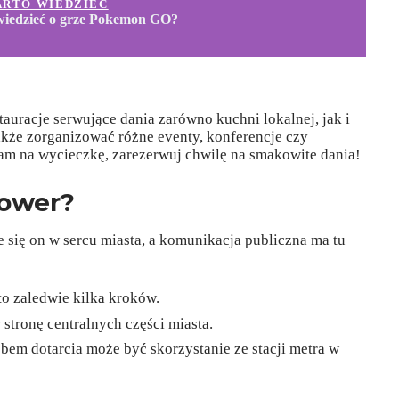
ARTO WIEDZIEĆ
wiedzieć o grze Pokemon GO?
auracje serwujące dania zarówno kuchni lokalnej, jak i
akże zorganizować różne eventy, konferencje czy
 tam na wycieczkę, zarezerwuj chwilę na smakowite dania!
Tower?
e się on w sercu miasta, a komunikacja publiczna ma tu
to zaledwie kilka kroków.
 stronę centralnych części miasta.
em dotarcia może być skorzystanie ze stacji metra w