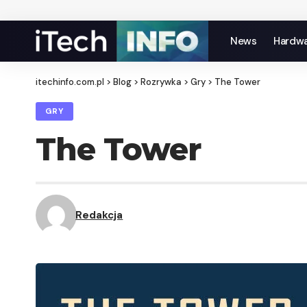
News
Hardw
itechinfo.com.pl
>
Blog
>
Rozrywka
>
Gry
>
The Tower
GRY
The Tower
Redakcja