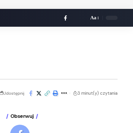
Aa
3 minut(y) czytania
Udostępnij
Obserwuj