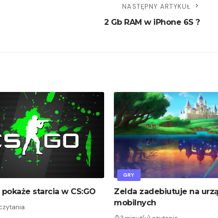
NASTĘPNY ARTYKUŁ
2 Gb RAM w iPhone 6S ?
GRY
pokaże starcia w CS:GO
Zelda zadebiutuje na urz
mobilnych
 czytania