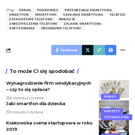
Tagi:
EKRAN
POKROWIEC
PRZEGRZANIE SMARTFONA
SMARTFON
SMARTFONY
SZUKANIE SMARTFONA
TELEFON
USZKODZENIE TELEFONU
WAKACJE
ZABEZPIECZENIE TELEFONU
ZALANIE SMARTFONA
ZARYSOWANIA
ZBUGNIENIE TELEFONU
Facebook
To może Ci się spodobać
Wynagrodzenie firm windykacyjnych
– czy to się opłaca?
NEWSY
4 minut(y) czytania
Jaki smartfon dla dziecka
GADŻETY
3 minut(y) czytania
TECHNOLOGIE
Krakowska scena startupowa w roku
2019