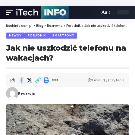
Aa
itechinfo.com.pl
>
Blog
>
Rozrywka
>
Poradnik
>
Jak nie uszkodzić telefonu na wakacjach?
NEWSY
PORADNIK
SMARTFONY
Jak nie uszkodzić telefonu na
wakacjach?
3 minut(y) czytania
Redakcja