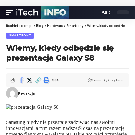
Aa
itechinfo.com.pl
>
Blog
>
Hardware
>
Smartfony
>
Wiemy, kiedy odbędzie się prezentacja Galaxy S8
SMARTFONY
Wiemy, kiedy odbędzie się
prezentacja Galaxy S8
3 minut(y) czytania
Redakcja
Samsung nigdy nie przestaje zadziwiać nas swoimi
innowacjami, a tym razem nadszedł czas na prezentację
nowego flagowca – Galaxy S8. Jakie nowości przyniesie