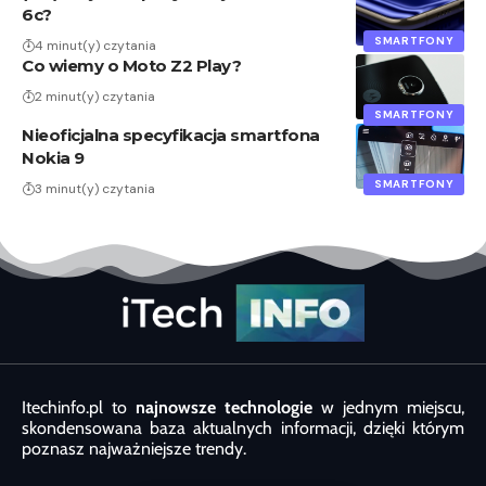
6c?
SMARTFONY
4 minut(y) czytania
Co wiemy o Moto Z2 Play?
2 minut(y) czytania
SMARTFONY
Nieoficjalna specyfikacja smartfona
Nokia 9
SMARTFONY
3 minut(y) czytania
Itechinfo.pl to
najnowsze technologie
w jednym miejscu,
skondensowana baza aktualnych informacji, dzięki którym
poznasz najważniejsze trendy.