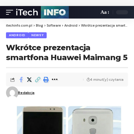
Aa
itechinfo.com.pl
>
Blog
>
Software
>
Android
>
Wkrótce prezentacja smartfona Huawei Maimang 5
ANDROID
NEWSY
Wkrótce prezentacja
smartfona Huawei Maimang 5
4 minut(y) czytania
Redakcja