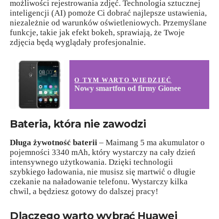
możliwości rejestrowania zdjęć. Technologia sztucznej
inteligencji (AI) pomoże Ci dobrać najlepsze ustawienia,
niezależnie od warunków oświetleniowych. Przemyślane
funkcje, takie jak efekt bokeh, sprawiają, że Twoje
zdjęcia będą wyglądały profesjonalnie.
O TYM WARTO WIEDZIEĆ
Nowy smartfon od firmy Gionee
Bateria, która nie zawodzi
Długa żywotność baterii
– Maimang 5 ma akumulator o
pojemności 3340 mAh, który wystarczy na cały dzień
intensywnego użytkowania. Dzięki technologii
szybkiego ładowania, nie musisz się martwić o długie
czekanie na naładowanie telefonu. Wystarczy kilka
chwil, a będziesz gotowy do dalszej pracy!
Dlaczego warto wybrać Huawei