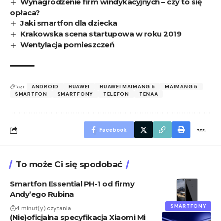
Wynagrodzenie firm windykacyjnych – czy to się
opłaca?
Jaki smartfon dla dziecka
Krakowska scena startupowa w roku 2019
Wentylacja pomieszczeń
Tagi:
ANDROID
HUAWEI
HUAWEI MAIMANG 5
MAIMANG 5
SMARTFON
SMARTFONY
TELEFON
TENAA
Facebook
To może Ci się spodobać
Smartfon Essential PH-1 od firmy
Andy’ego Rubina
SMARTFONY
4 minut(y) czytania
(Nie)oficjalna specyfikacja Xiaomi Mi