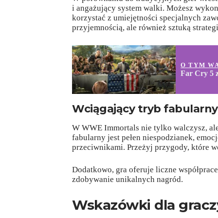
i angażujący system walki. Możesz wyko
korzystać z umiejętności specjalnych zawo
przyjemnością, ale również sztuką strateg
O TYM W
Far Cry 5 
Wciągający tryb fabularny
W WWE Immortals nie tylko walczysz, ale 
fabularny jest pełen niespodzianek, emoc
przeciwnikami. Przeżyj przygody, które w
Dodatkowo, gra oferuje liczne współprace 
zdobywanie unikalnych nagród.
Wskazówki dla gracz