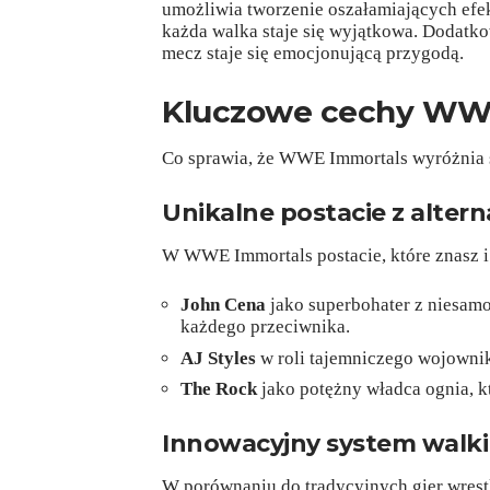
umożliwia tworzenie oszałamiających efek
każda walka staje się wyjątkowa. Dodatk
mecz staje się emocjonującą przygodą.
Kluczowe cechy WW
Co sprawia, że WWE Immortals wyróżnia s
Unikalne postacie z alte
W WWE Immortals postacie, które znasz i 
John Cena
jako superbohater z niesam
każdego przeciwnika.
AJ Styles
w roli tajemniczego wojownik
The Rock
jako potężny władca ognia, kt
Innowacyjny system walki
W porównaniu do tradycyjnych gier wres