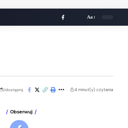
Aa
4 minut(y) czytania
Udostępnij
Obserwuj