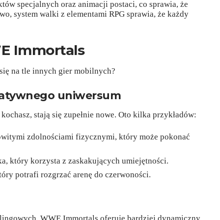
tów specjalnych oraz animacji postaci, co sprawia, że
owo, system walki z elementami RPG sprawia, że każdy
E Immortals
ię na tle innych gier mobilnych?
rnatywnego uniwersum
kochasz, stają się zupełnie nowe. Oto kilka przykładów:
owitymi zdolnościami fizycznymi, który może pokonać
a, który korzysta z zaskakujących umiejętności.
óry potrafi rozgrzać arenę do czerwoności.
tlingowych, WWE Immortals oferuje bardziej dynamiczny