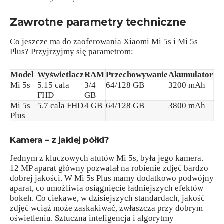
Zawrotne parametry techniczne
Co jeszcze ma do zaoferowania Xiaomi Mi 5s i Mi 5s
Plus? Przyjrzyjmy się parametrom:
Model
Wyświetlacz
RAM
Przechowywanie
Akumulator
Mi 5s
5.15 cala
3/4
64/128 GB
3200 mAh
FHD
GB
Mi 5s
5.7 cala FHD
4 GB
64/128 GB
3800 mAh
Plus
Kamera – z jakiej półki?
Jednym z kluczowych atutów Mi 5s, była jego kamera.
12 MP aparat główny pozwalał na robienie zdjęć bardzo
dobrej jakości. W Mi 5s Plus mamy dodatkowo podwójny
aparat, co umożliwia osiągnięcie ładniejszych efektów
bokeh. Co ciekawe, w dzisiejszych standardach, jakość
zdjęć wciąż może zaskakiwać, zwłaszcza przy dobrym
oświetleniu. Sztuczna inteligencja i algorytmy