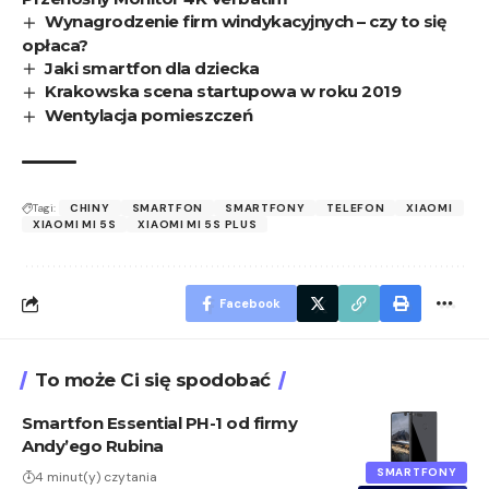
Wynagrodzenie firm windykacyjnych – czy to się
opłaca?
Jaki smartfon dla dziecka
Krakowska scena startupowa w roku 2019
Wentylacja pomieszczeń
Tagi:
CHINY
SMARTFON
SMARTFONY
TELEFON
XIAOMI
XIAOMI MI 5S
XIAOMI MI 5S PLUS
Facebook
To może Ci się spodobać
Smartfon Essential PH-1 od firmy
Andy’ego Rubina
SMARTFONY
4 minut(y) czytania