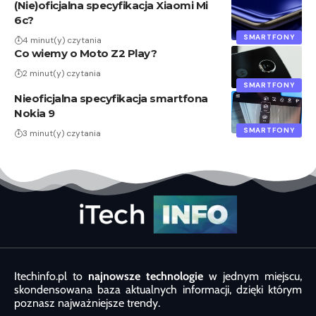
(Nie)oficjalna specyfikacja Xiaomi Mi
6c?
SMARTFONY
4 minut(y) czytania
Co wiemy o Moto Z2 Play?
2 minut(y) czytania
SMARTFONY
Nieoficjalna specyfikacja smartfona
Nokia 9
SMARTFONY
3 minut(y) czytania
Itechinfo.pl to
najnowsze technologie
w jednym miejscu,
skondensowana baza aktualnych informacji, dzięki którym
poznasz najważniejsze trendy.