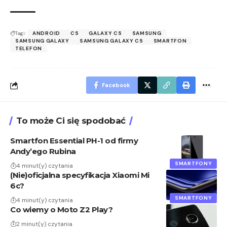
Tagi:
ANDROID
C5
GALAXY C5
SAMSUNG
SAMSUNG GALAXY
SAMSUNG GALAXY C5
SMARTFON
TELEFON
Facebook
To może Ci się spodobać
Smartfon Essential PH-1 od firmy
Andy’ego Rubina
SMARTFONY
4 minut(y) czytania
(Nie)oficjalna specyfikacja Xiaomi Mi
6c?
SMARTFONY
4 minut(y) czytania
Co wiemy o Moto Z2 Play?
2 minut(y) czytania