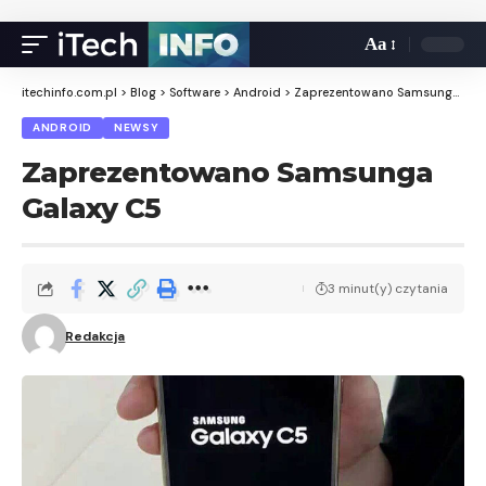
Aa
itechinfo.com.pl
>
Blog
>
Software
>
Android
>
Zaprezentowano Samsunga Galaxy C5
ANDROID
NEWSY
Zaprezentowano Samsunga
Galaxy C5
3 minut(y) czytania
Redakcja