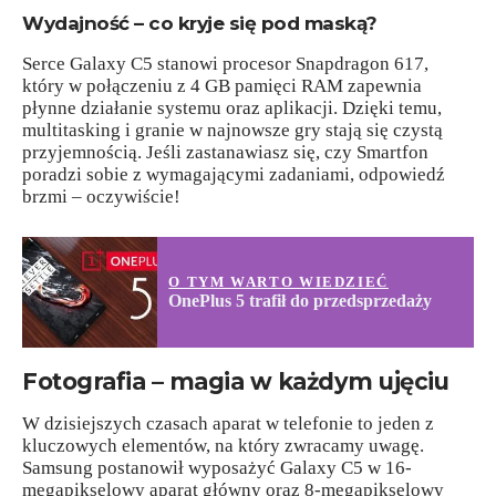
Wydajność – co kryje się pod maską?
Serce Galaxy C5 stanowi procesor Snapdragon 617,
który w połączeniu z 4 GB pamięci RAM zapewnia
płynne działanie systemu oraz aplikacji. Dzięki temu,
multitasking i granie w najnowsze gry stają się czystą
przyjemnością. Jeśli zastanawiasz się, czy Smartfon
poradzi sobie z wymagającymi zadaniami, odpowiedź
brzmi – oczywiście!
O TYM WARTO WIEDZIEĆ
OnePlus 5 trafił do przedsprzedaży
Fotografia – magia w każdym ujęciu
W dzisiejszych czasach aparat w telefonie to jeden z
kluczowych elementów, na który zwracamy uwagę.
Samsung postanowił wyposażyć Galaxy C5 w 16-
megapikselowy aparat główny oraz 8-megapikselowy