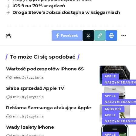
iOS 9 na 70% urządzeń
Droga Steve’a Jobsa dostępna w księgarniach
Facebook
To może Ci się spodobać
Wartość podzespołów iPhone 6S
APPLE
3 minut(y) czytania
NASZYM ZDANIE
Słaba sprzedaż Apple TV
APPLE
4 minut(y) czytania
NASZYM ZDANIE
Reklama Samsunga atakująca Apple
ANDROID
APPLE
5 minut(y) czytania
NASZYM ZDANIE
Wady i zalety iPhone
APPLE
4 minut(y) czytania