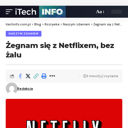
Aa
itechinfo.com.pl
>
Blog
>
Rozrywka
>
Naszym zdaniem
>
Żegnam się z Netflixem, bez żalu
NASZYM ZDANIEM
Żegnam się z Netflixem, bez
żalu
3 minut(y) czytania
Redakcja