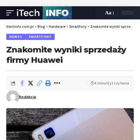
Aa
itechinfo.com.pl
>
Blog
>
Hardware
>
Smartfony
>
Znakomite wyniki sprzedaży firmy Huawei
NEWSY
SMARTFONY
Znakomite wyniki sprzedaży
firmy Huawei
4 minut(y) czytania
Redakcja