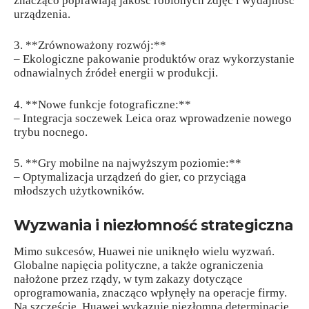
znacząco poprawiają jakość robionych zdjęć i wydajność
urządzenia.
3. **Zrównoważony rozwój:**
– Ekologiczne pakowanie produktów oraz wykorzystanie
odnawialnych źródeł energii w produkcji.
4. **Nowe funkcje fotograficzne:**
– Integracja soczewek Leica oraz wprowadzenie nowego
trybu nocnego.
5. **Gry mobilne na najwyższym poziomie:**
– Optymalizacja urządzeń do gier, co przyciąga
młodszych użytkowników.
Wyzwania i niezłomność strategiczna
Mimo sukcesów, Huawei nie uniknęło wielu wyzwań.
Globalne napięcia polityczne, a także ograniczenia
nałożone przez rządy, w tym zakazy dotyczące
oprogramowania, znacząco wpłynęły na operacje firmy.
Na szczęście, Huawei wykazuje niezłomną determinację