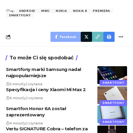
Tagi:
ANDROID
MWC
NOKIA
NOKIA 8
PREMIERA
SMARTFONY
Facebook
To może Ci się spodobać
Smartfony marki Samsung nadal
najpopularniejsze
SMARTFONY
3 minut(y) czytania
Specyfikacja i ceny Xiaomi Mi Max 2
4 minut(y) czytania
SMARTFONY
Smartfon Honor 6A został
zaprezentowany
SMARTFONY
4 minut(y) czytania
Vertu SIGNATURE Cobra – telefon za