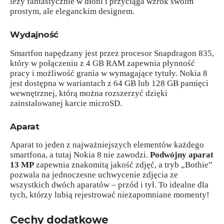
leży fantastycznie w dłoni i przyciąga wzrok swoim
prostym, ale eleganckim designem.
Wydajność
Smartfon napędzany jest przez procesor Snapdragon 835,
który w połączeniu z 4 GB RAM zapewnia płynność
pracy i możliwość grania w wymagające tytuły. Nokia 8
jest dostępna w wariantach z 64 GB lub 128 GB pamięci
wewnętrznej, którą można rozszerzyć dzięki
zainstalowanej karcie microSD.
Aparat
Aparat to jeden z najważniejszych elementów każdego
smartfona, a tutaj Nokia 8 nie zawodzi.
Podwójny aparat
13 MP
zapewnia znakomitą jakość zdjęć, a tryb „Bothie”
pozwala na jednoczesne uchwycenie zdjęcia ze
wszystkich dwóch aparatów – przód i tył. To idealne dla
tych, którzy lubią rejestrować niezapomniane momenty!
Cechy dodatkowe