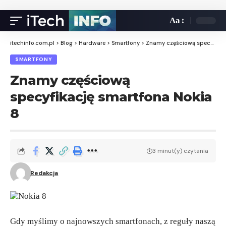
Aa
itechinfo.com.pl
>
Blog
>
Hardware
>
Smartfony
>
Znamy częściową specyfikację smartfona Nokia 8
SMARTFONY
Znamy częściową
specyfikację smartfona Nokia
8
3 minut(y) czytania
Redakcja
Gdy myślimy o najnowszych smartfonach, z reguły naszą