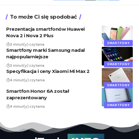
To może Ci się spodobać
Prezentacja smartfonów Huawei
Nova 2 i Nova 2 Plus
SMARTFONY
3 minut(y) czytania
Smartfony marki Samsung nadal
najpopularniejsze
SMARTFONY
3 minut(y) czytania
Specyfikacja i ceny Xiaomi Mi Max 2
4 minut(y) czytania
SMARTFONY
Smartfon Honor 6A został
zaprezentowany
SMARTFONY
4 minut(y) czytania