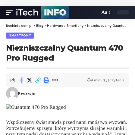
Aa
itechinfo.com.pl
>
Blog
>
Hardware
>
Smartfony
>
Niezniszczalny Quantum 470 Pro Rugged
SMARTFONY
Niezniszczalny Quantum 470
Pro Rugged
4 minut(y) czytania
Redakcja
Współczesny świat stawia przed nami mnóstwo wyzwań.
Potrzebujemy sprzętu, który wytrzyma skrajne warunki i
przy tym nadal dostarczy nam wysoką wydajność. I tutaj