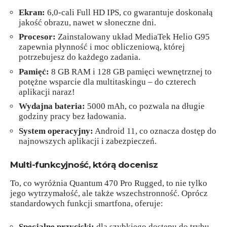
Ekran:
6,0-cali Full HD IPS, co gwarantuje doskonałą
jakość obrazu, nawet w słoneczne dni.
Procesor:
Zainstalowany układ MediaTek Helio G95
zapewnia płynność i moc obliczeniową, której
potrzebujesz do każdego zadania.
Pamięć:
8 GB RAM i 128 GB pamięci wewnętrznej to
potężne wsparcie dla multitaskingu – do czterech
aplikacji naraz!
Wydajna bateria:
5000 mAh, co pozwala na długie
godziny pracy bez ładowania.
System operacyjny:
Android 11, co oznacza dostęp do
najnowszych aplikacji i zabezpieczeń.
Multi-funkcyjność, którą docenisz
To, co wyróżnia Quantum 470 Pro Rugged, to nie tylko
jego wytrzymałość, ale także wszechstronność. Oprócz
standardowych funkcji smartfona, oferuje:
Specjalne przyciski:
dla szybkiego dostępu do trybu