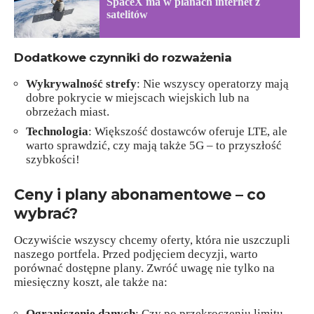
SpaceX ma w planach internet z
satelitów
Dodatkowe czynniki do rozważenia
Wykrywalność strefy
: Nie wszyscy operatorzy mają
dobre pokrycie w miejscach wiejskich lub na
obrzeżach miast.
Technologia
: Większość dostawców oferuje LTE, ale
warto sprawdzić, czy mają także 5G – to przyszłość
szybkości!
Ceny i plany abonamentowe – co
wybrać?
Oczywiście wszyscy chcemy oferty, która nie uszczupli
naszego portfela. Przed podjęciem decyzji, warto
porównać dostępne plany. Zwróć uwagę nie tylko na
miesięczny koszt, ale także na:
Ograniczenie danych
: Czy po przekroczeniu limitu