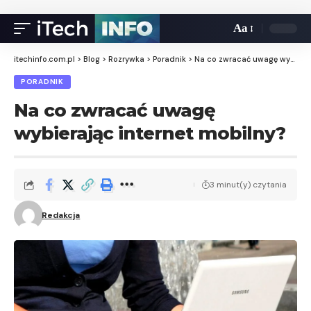
Aa
itechinfo.com.pl
>
Blog
>
Rozrywka
>
Poradnik
>
Na co zwracać uwagę wybierając internet mobilny?
PORADNIK
Na co zwracać uwagę
wybierając internet mobilny?
3 minut(y) czytania
Redakcja