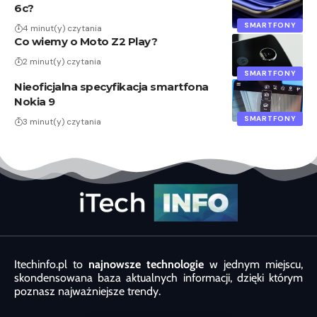
6c?
SMARTFONY
4 minut(y) czytania
Co wiemy o Moto Z2 Play?
2 minut(y) czytania
SMARTFONY
Nieoficjalna specyfikacja smartfona
Nokia 9
SMARTFONY
3 minut(y) czytania
Itechinfo.pl to
najnowsze technologie
w jednym miejscu,
skondensowana baza aktualnych informacji, dzięki którym
poznasz najważniejsze trendy.