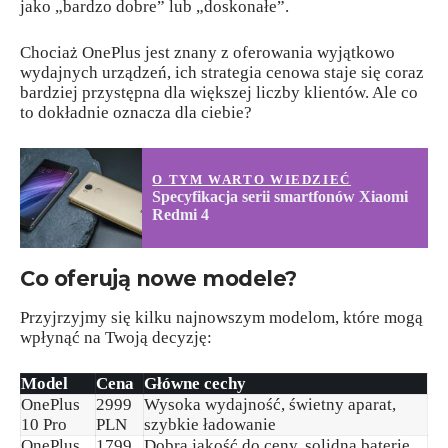
jako „bardzo dobre” lub „doskonałe”.
Chociaż OnePlus jest znany z oferowania wyjątkowo
wydajnych urządzeń, ich strategia cenowa staje się coraz
bardziej przystępna dla większej liczby klientów. Ale co
to dokładnie oznacza dla ciebie?
O TYM WARTO WIEDZIEĆ
Specyfikacja serii smartfonów Xiaomi
Redmi 4
Co oferują nowe modele?
Przyjrzyjmy się kilku najnowszym modelom, które mogą
wpłynąć na Twoją decyzję:
Model
Cena
Główne cechy
OnePlus
2999
Wysoka wydajność, świetny aparat,
10 Pro
PLN
szybkie ładowanie
OnePlus
1799
Dobra jakość do ceny, solidna baterię,