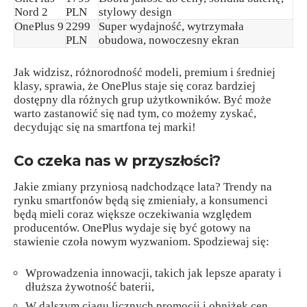
Nord 2
PLN
stylowy design
OnePlus 9
2299
Super wydajność, wytrzymała
PLN
obudowa, nowoczesny ekran
Jak widzisz, różnorodność modeli, premium i średniej
klasy, sprawia, że OnePlus staje się coraz bardziej
dostępny dla różnych grup użytkowników. Być może
warto zastanowić się nad tym, co możemy zyskać,
decydując się na smartfona tej marki!
Co czeka nas w przyszłości?
Jakie zmiany przyniosą nadchodzące lata? Trendy na
rynku smartfonów będą się zmieniały, a konsumenci
będą mieli coraz większe oczekiwania względem
producentów. OnePlus wydaje się być gotowy na
stawienie czoła nowym wyzwaniom. Spodziewaj się:
Wprowadzenia innowacji, takich jak lepsze aparaty i
dłuższa żywotność baterii,
W dalszym ciągu licznych promocji i obniżek cen,