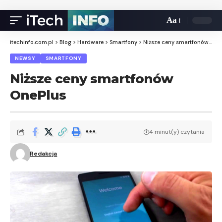
Aa
itechinfo.com.pl
>
Blog
>
Hardware
>
Smartfony
>
Niższe ceny smartfonów OnePlus
NEWSY
SMARTFONY
Niższe ceny smartfonów
OnePlus
4 minut(y) czytania
Redakcja