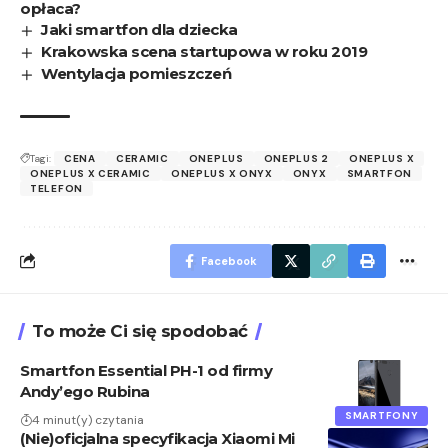
opłaca?
Jaki smartfon dla dziecka
Krakowska scena startupowa w roku 2019
Wentylacja pomieszczeń
Tagi:
CENA
CERAMIC
ONEPLUS
ONEPLUS 2
ONEPLUS X
ONEPLUS X CERAMIC
ONEPLUS X ONYX
ONYX
SMARTFON
TELEFON
Facebook
To może Ci się spodobać
Smartfon Essential PH-1 od firmy
Andy’ego Rubina
SMARTFONY
4 minut(y) czytania
(Nie)oficjalna specyfikacja Xiaomi Mi