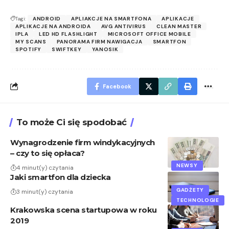
Tagi:
ANDROID
APLIAKCJE NA SMARTFONA
APLIKACJE
APLIKACJE NA ANDROIDA
AVG ANTIVIRUS
CLEAN MASTER
IPLA
LED HD FLASHLIGHT
MICROSOFT OFFICE MOBILE
MY SCANS
PANORAMA FIRM NAWIGACJA
SMARTFON
SPOTIFY
SWIFTKEY
YANOSIK
Facebook
To może Ci się spodobać
Wynagrodzenie firm windykacyjnych
– czy to się opłaca?
NEWSY
4 minut(y) czytania
Jaki smartfon dla dziecka
GADŻETY
3 minut(y) czytania
TECHNOLOGIE
Krakowska scena startupowa w roku
2019