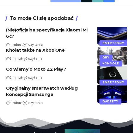
To może Ci się spodobać
(Nie)oficjalna specyfikacja Xiaomi Mi
6c?
SMARTFONY
4 minut(y) czytania
Kholat także na Xbox One
GRY
3 minut(y) czytania
KONSOLE
Co wiemy o Moto Z2 Play?
2 minut(y) czytania
SMARTFONY
Oryginalny smartwatch według
koncepcji Samsunga
GADŻETY
4 minut(y) czytania