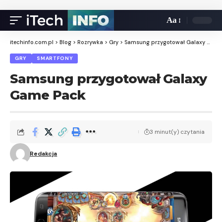
Aa
itechinfo.com.pl
>
Blog
>
Rozrywka
>
Gry
>
Samsung przygotował Galaxy Game Pack
GRY
SMARTFONY
Samsung przygotował Galaxy
Game Pack
3 minut(y) czytania
Redakcja